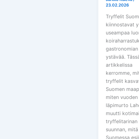
23.02.2026
Tryffelit Suo
kiinnostavat 
useampaa luo
koiraharrastu
gastronomian
ystävää. Täss
artikkelissa
kerromme, mi
tryffelit kasv
Suomen maap
miten vuoden
läpimurto La
muutti kotima
tryffelitarinan
suunnan, mitä 
Suomessa esii