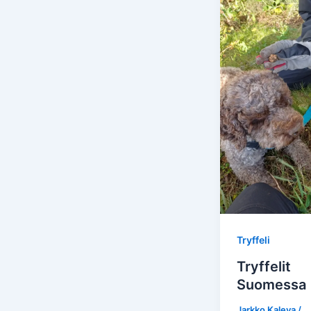
Tryffeli
Tryffelit
Suomessa
Jarkko Kaleva
/