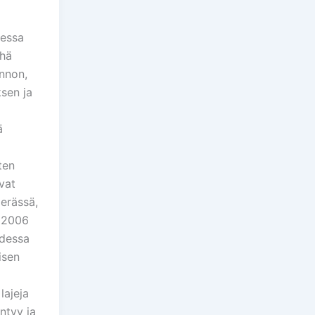
messa
yhä
nnon,
ksen ja
ä
ten
avat
erässä,
 2006
hdessa
isen
lajeja
ntyy ja